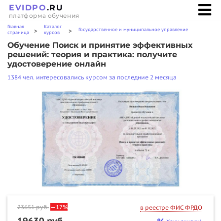
EVIDPO
.RU
платформа обучения
Главная
Каталог
Государственное и муниципальное управление
>
>
страница
курсов
Обучение Поиск и принятие эффективных
решений: теория и практика: получите
удостоверение онлайн
1384 чел. интересовались курсом за последние 2 месяца
23651
руб.
—17%
в реестре ФИС ФРДО
19630 руб.