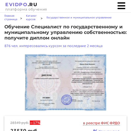
EVIDPO
.RU
платформа обучения
Главная
Каталог
Государственное и муниципальное управление
>
>
страница
курсов
Обучение Специалист по государственному и
муниципальному управлению собственностью:
получите диплом онлайн
876 чел. интересовались курсом за последние 2 месяца
28349
руб.
—17%
в реестре ФИС ФРДО
23530 руб.