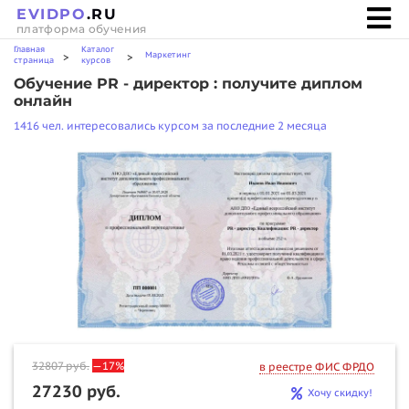
EVIDPO
.RU
платформа обучения
Главная
Каталог
Маркетинг
>
>
страница
курсов
Обучение PR - директор : получите диплом
онлайн
1416 чел. интересовались курсом за последние 2 месяца
32807
руб.
—17%
в реестре ФИС ФРДО
27230 руб.
Хочу скидку!