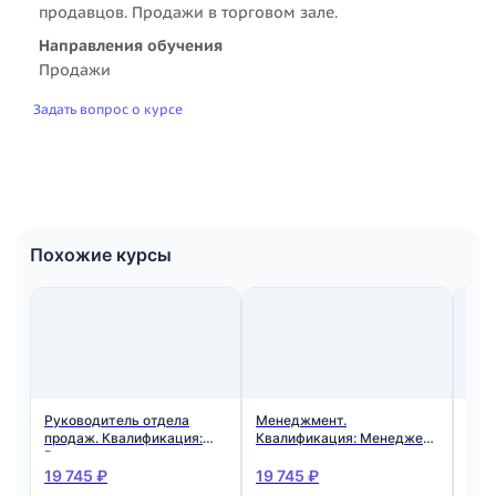
продавцов. Продажи в торговом зале.
Направления обучения
Продажи
Задать вопрос о курсе
Похожие курсы
Руководитель отдела
Менеджмент.
Зав
продаж. Квалификация:
Квалификация: Менеджер
кли
Руководитель отдела
по продажам
продаж
19 745 ₽
19 745 ₽
15 