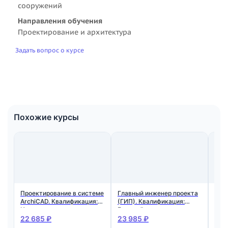
сооружений
Направления обучения
Проектирование и архитектура
Задать вопрос о курсе
Похожие курсы
Проектирование в системе
Главный инженер проекта
Инж
ArchiCAD. Квалификация:
(ГИП). Квалификация:
Ква
Инженер-проектировщик
Главный инженер проекта
про
22 685 ₽
23 985 ₽
23 