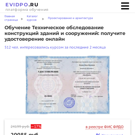
EVIDPO
.RU
платформа обучения
Главная
Каталог
Проектирование и архитектура
>
>
страница
курсов
Обучение Техническое обследование
конструкций зданий и сооружений: получите
удостоверение онлайн
512 чел. интересовались курсом за последние 2 месяца
24199
руб.
—17%
в реестре ФИС ФРДО
20085 руб.