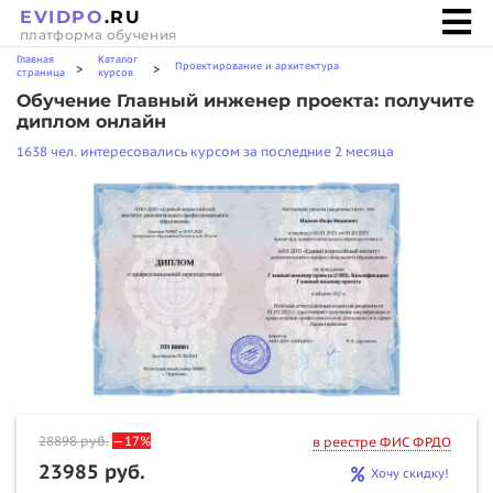
EVIDPO
.RU
платформа обучения
Главная
Каталог
Проектирование и архитектура
>
>
страница
курсов
Обучение Главный инженер проекта: получите
диплом онлайн
1638 чел. интересовались курсом за последние 2 месяца
28898
руб.
—17%
в реестре ФИС ФРДО
23985 руб.
Хочу скидку!