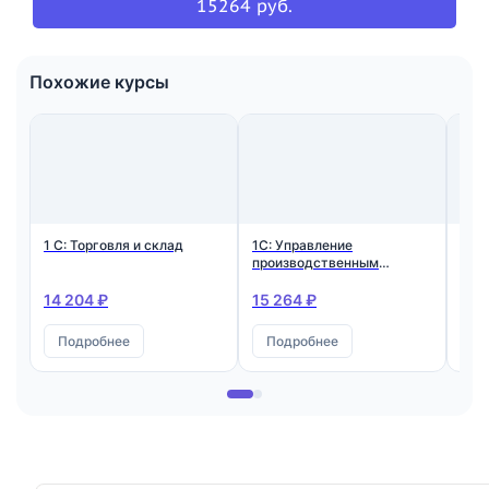
15264 руб.
Похожие курсы
1 С: Торговля и склад
1C: Управление
Упр
производственным
предприятием
14 204 ₽
15 264 ₽
15 
Подробнее
Подробнее
П