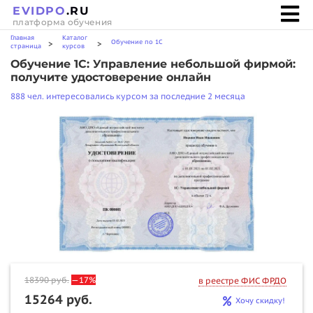
EVIDPO
.RU
платформа обучения
Главная
Каталог
Обучение по 1С
>
>
страница
курсов
Обучение 1C: Управление небольшой фирмой:
получите удостоверение онлайн
888 чел. интересовались курсом за последние 2 месяца
18390
руб.
—17%
в реестре ФИС ФРДО
15264 руб.
Хочу скидку!