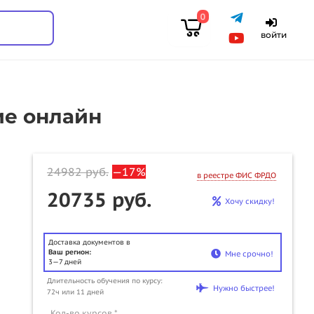
0
войти
ие онлайн
24982
руб.
—17%
в реестре ФИС ФРДО
20735 руб.
Хочу скидку!
Доставка документов в
Ваш регион:
Мне срочно!
3—7 дней
u
Длительность обучения по курсу:
Нужно быстрее!
72ч или 11 дней
Кол-во курсов *