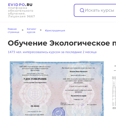
EVIDPO
.RU
платформа
Искать курсы
обязательного
обучения.
Лицензия 9667
Главная
Каталог
>
>
Юриспруденция
страница
курсов
Обучение Экологическое п
1473 чел. интересовались курсом за последние 2 месяца