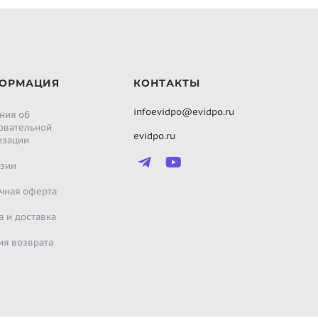
ОРМАЦИЯ
КОНТАКТЫ
infoevidpo@evidpo.ru
ния об
овательной
evidpo.ru
изации
зии
чная оферта
а и доставка
ия возврата