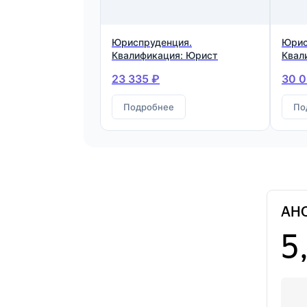
Юриспруденция.
Юрис
Квалификация: Юрист
Квал
23 335 ₽
30 0
Подробнее
По