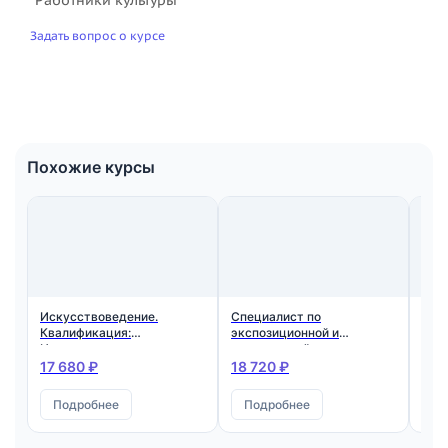
Задать вопрос о курсе
Похожие курсы
Искусствоведение.
Специалист по
Кул
Квалификация:
экспозиционной и
Раз
Искусствовед
выставочной
дос
деятельности.
дете
17 680 ₽
18 720 ₽
18 
Квалификация:
Ква
Специалист по
Кул
Подробнее
Подробнее
П
экспозиционной и
выставочной
деятельности