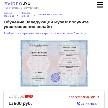
EVIDPO
.RU
платформа обучения
Главная
Каталог
Работники культуры
>
>
страница
курсов
Обучение Заведующий музея: получите
удостоверение онлайн
1141 чел. интересовались курсом за последние 2 месяца
18795
руб.
—17%
в реестре ФИС ФРДО
15600 руб.
Хочу скидку!