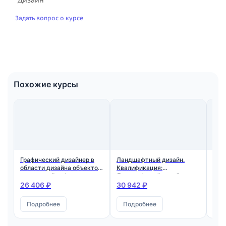
Задать вопрос о курсе
Похожие курсы
Графический дизайнер в
Ландшафтный дизайн.
Диз
области дизайна объектов
Квалификация:
ком
визуальной информации и
Ландшафтный дизайнер
Ква
коммуникации
жил
26 406 ₽
30 942 ₽
30 
инт
Подробнее
Подробнее
П