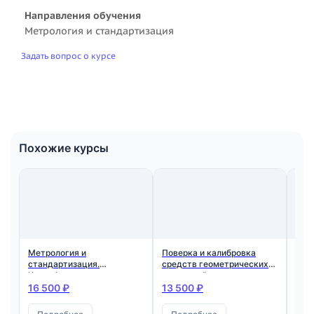
Направления обучения
Метрология и стандартизация
Задать вопрос о курсе
Похожие курсы
Метрология и
Поверка и калибровка
Пов
стандартизация.
средств геометрических
сре
Квалификация:
измерений
изм
Специалист по метрологии
тем
16 500 ₽
13 500 ₽
14 