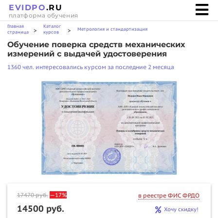
EVIDPO
.RU
платформа обучения
Главная
Каталог
Метрология и стандартизация
>
>
страница
курсов
Обучение поверка средств механических
измерений с выдачей удостоверения
1360 чел. интересовались курсом за последние 2 месяца
17470
руб.
—17%
в реестре ФИС ФРДО
14500 руб.
Хочу скидку!