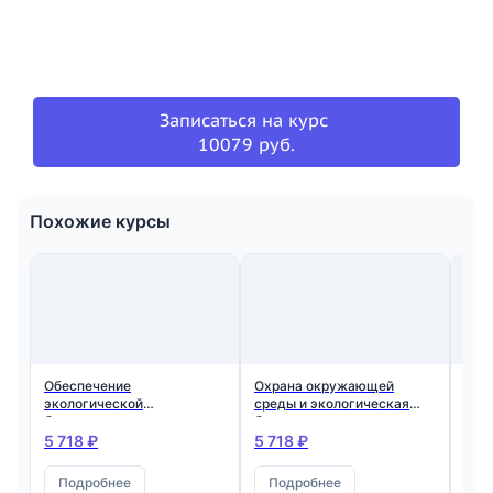
Записаться на курс
10079 руб.
Похожие курсы
Обеспечение
Охрана окружающей
Обе
экологической
среды и экологическая
эко
безопасности
безопасность для
без
руководителями и
руководителей и
в о
5 718 ₽
5 718 ₽
6 0
специалистами
специалистов
отх
общехозяйственных
опа
Подробнее
Подробнее
П
систем управления