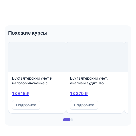
Похожие курсы
Бухгалтерский учет и
Бухгалтерский учет,
Эко
налогообложение с
анализ и аудит. По
про
присвоением
профессиональному
Ква
квалификации: Бухгалтер
стандарту: Бухгалтер,
эко
18 615 ₽
13 379 ₽
17 
категория А
Подробнее
Подробнее
П