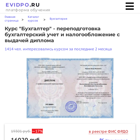
EVIDPO
.RU
платформа обучения
Главная
Каталог
Бухгалтерия
>
>
страница
курсов
Курс "Бухгалтер" - переподготовка
бухгалтерский учет и налогообложение с
выдачей диплома
1414 чел. интересовались курсом за последние 2 месяца
19301
руб.
—17%
в реестре ФИС ФРДО
16020 руб.