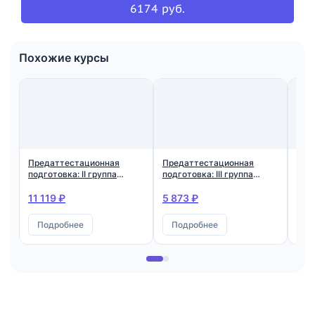
6174 руб.
Похожие курсы
Предаттестационная
Предаттестационная
Пре
подготовка: II группа
подготовка: III группа
подг
допуска по
допуска по
доп
электробезопасности
электробезопасности
эле
11 119 ₽
5 873 ₽
6 1
Подробнее
Подробнее
П