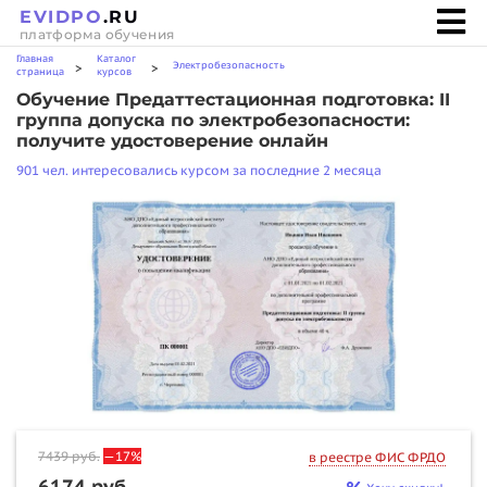
EVIDPO
.RU
платформа обучения
Главная
Каталог
Электробезопасность
>
>
страница
курсов
Обучение Предаттестационная подготовка: II
группа допуска по электробезопасности:
получите удостоверение онлайн
901 чел. интересовались курсом за последние 2 месяца
7439
руб.
—17%
в реестре ФИС ФРДО
6174 руб.