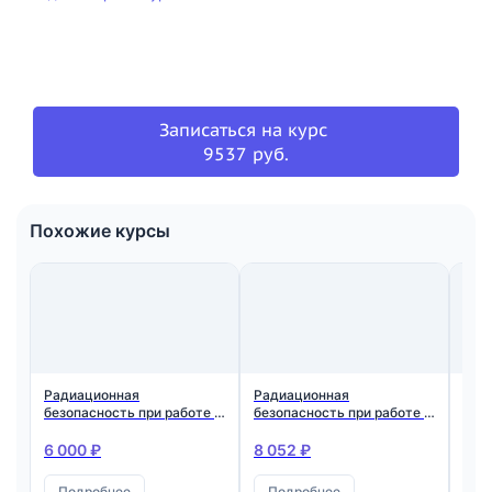
Записаться на курс
9537 руб.
Похожие курсы
Радиационная
Радиационная
Физ
безопасность при работе с
безопасность при работе с
рад
источниками
источниками
рад
ионизирующего излучения
ионизирующего излучения
и п
6 000 ₽
8 052 ₽
8 5
(персонал группы А)
Подробнее
Подробнее
П