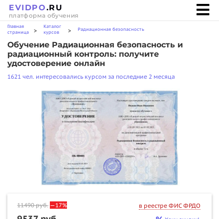
EVIDPO
.RU
платформа обучения
Главная
Каталог
Радиационная безопасность
>
>
страница
курсов
Обучение Радиационная безопасность и
радиационный контроль: получите
удостоверение онлайн
1621 чел. интересовались курсом за последние 2 месяца
11490
руб.
—17%
в реестре ФИС ФРДО
9537 руб.