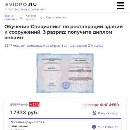
EVIDPO
.RU
платформа обучения
Главная
Каталог
Строительство
>
>
страница
курсов
Обучение Специалист по реставрации зданий
и сооружений. 3 разряд: получите диплом
онлайн
1147 чел. интересовались курсом за последние 2 месяца
20877
руб.
—17%
в реестре ФИС ФРДО
17328 руб.
Хочу скидку!
Доставка документов в
Ваш регион:
Мне срочно!