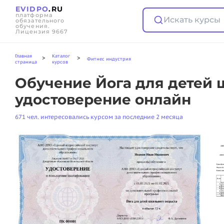
EVIDPO
.RU
платформа
Искать курсы
обязательного
обучения.
Лицензия 9667
Главная
Каталог
>
>
Фитнес индустрия
страница
курсов
Обучение Йога для детей 
удостоверение онлайн
671 чел. интересовались курсом за последние 2 месяца