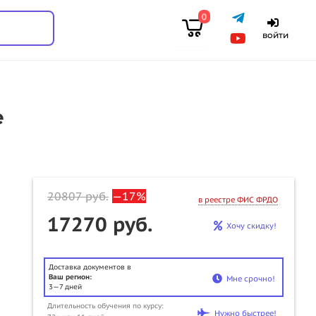
0
войти
е
20807
руб.
—17%
в реестре ФИС ФРДО
17270 руб.
Хочу скидку!
Доставка документов в
Ваш регион:
Мне срочно!
3—7 дней
u
Длительность обучения по курсу:
Нужно быстрее!