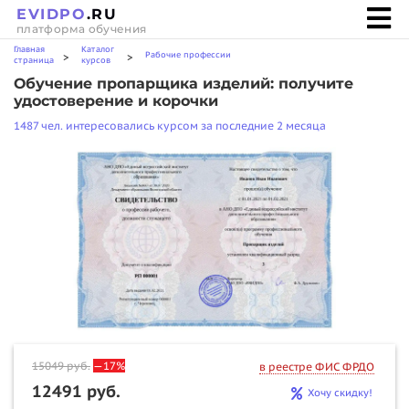
EVIDPO
.RU
платформа обучения
Главная
Каталог
Рабочие профессии
>
>
страница
курсов
Обучение пропарщика изделий: получите
удостоверение и корочки
1487 чел. интересовались курсом за последние 2 месяца
15049
руб.
—17%
в реестре ФИС ФРДО
12491 руб.
Хочу скидку!