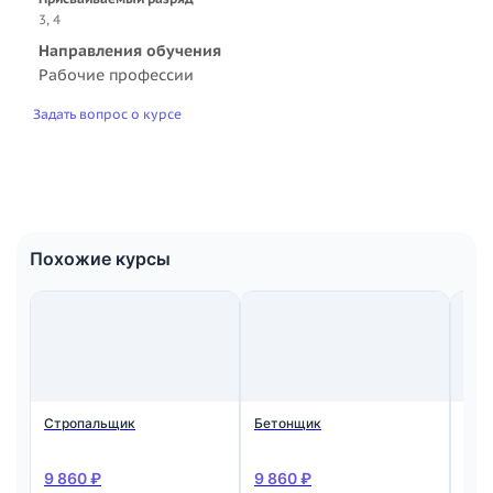
3, 4
Направления обучения
Рабочие профессии
Задать вопрос о курсе
Похожие курсы
Стропальщик
Бетонщик
Мон
ста
жел
кон
9 860 ₽
9 860 ₽
9 8