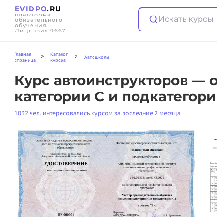
EVIDPO
.RU
платформа
Искать курсы
обязательного
обучения.
Лицензия 9667
Главная
Каталог
>
>
Автошколы
страница
курсов
Курс автоинструкторов — 
категории C и подкатегории
1032 чел. интересовались курсом за последние 2 месяца