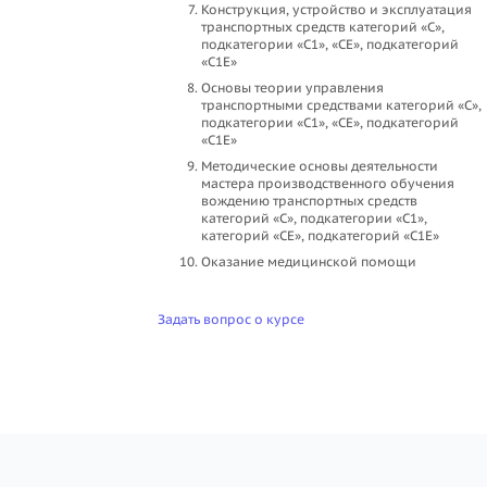
Конструкция, устройство и эксплуатация
транспортных средств категорий «C»,
подкатегории «С1», «СЕ», подкатегорий
«С1Е»
Основы теории управления
транспортными средствами категорий «C»,
подкатегории «С1», «СЕ», подкатегорий
«С1Е»
Методические основы деятельности
мастера производственного обучения
вождению транспортных средств
категорий «C», подкатегории «С1»,
категорий «СЕ», подкатегорий «С1Е»
Оказание медицинской помощи
Задать вопрос о курсе