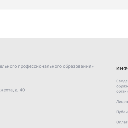
ельного профессионального образования»
ИНФ
Сведе
образ
нехта, д. 40
орган
Лицен
Публи
Оплат