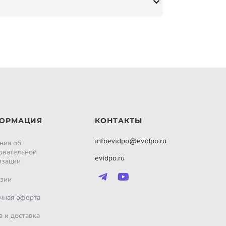
ОРМАЦИЯ
КОНТАКТЫ
infoevidpo@evidpo.ru
ния об
овательной
evidpo.ru
изации
зии
чная оферта
а и доставка