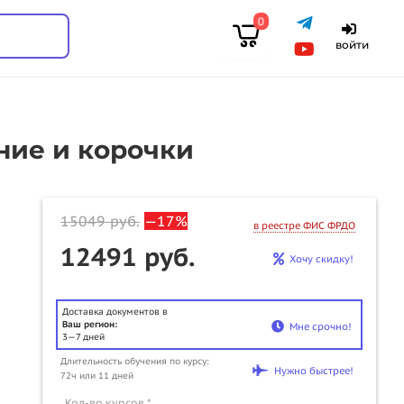
0
войти
ние и корочки
15049
руб.
—17%
в реестре ФИС ФРДО
12491 руб.
Хочу скидку!
Доставка документов в
Ваш регион:
Мне срочно!
3—7 дней
Длительность обучения по курсу:
Нужно быстрее!
72ч или 11 дней
u
Кол-во курсов *