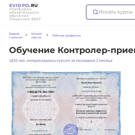
EVIDPO
.RU
платформа
Искать курсы
обязательного
обучения.
Лицензия 9667
Главная
Каталог
>
>
Рабочие профессии
страница
курсов
Обучение Контролер-прие
1810 чел. интересовались курсом за последние 2 месяца