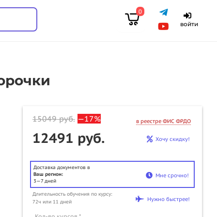
0
войти
корочки
15049
руб.
—17%
в реестре ФИС ФРДО
12491 руб.
Хочу скидку!
Доставка документов в
Ваш регион:
Мне срочно!
3—7 дней
Длительность обучения по курсу:
u
Нужно быстрее!
72ч или 11 дней
Кол-во курсов *