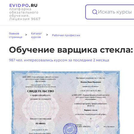
EVIDPO
.RU
платформа
Искать курсы
обязательного
обучения.
Лицензия 9667
Главная
Каталог
>
>
Рабочие профессии
страница
курсов
Обучение варщика стекла:
987 чел. интересовались курсом за последние 2 месяца