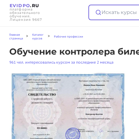
EVIDPO
.RU
платформа
Искать курсы
обязательного
обучения.
Лицензия 9667
Главная
Каталог
>
>
Рабочие профессии
страница
курсов
Обучение контролера биле
961 чел. интересовались курсом за последние 2 месяца