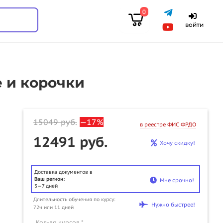
0
войти
е и корочки
15049
руб.
—17%
в реестре ФИС ФРДО
12491 руб.
Хочу скидку!
Доставка документов в
Ваш регион:
Мне срочно!
3—7 дней
Длительность обучения по курсу:
u
Нужно быстрее!
72ч или 11 дней
Кол-во курсов *