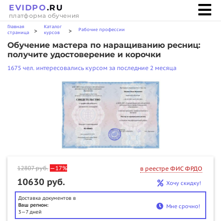
EVIDPO
.RU
платформа обучения
Главная
Каталог
Рабочие профессии
>
>
страница
курсов
Обучение мастера по наращиванию ресниц:
получите удостоверение и корочки
1675 чел. интересовались курсом за последние 2 месяца
12807
руб.
—17%
в реестре ФИС ФРДО
10630 руб.
Хочу скидку!
Доставка документов в
Ваш регион:
Мне срочно!
3—7 дней