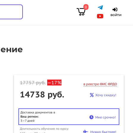
0
войти
чение
17757
руб.
—17%
в реестре ФИС ФРДО
14738 руб.
Хочу скидку!
Доставка документов в
Ваш регион:
Мне срочно!
3—7 дней
Длительность обучения по курсу:
u
Нужно быстрее!