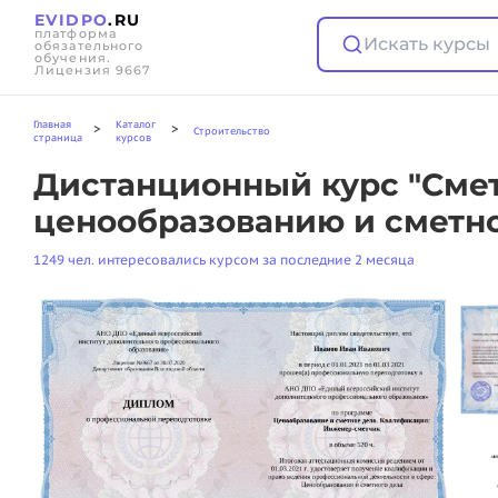
EVIDPO
.RU
платформа
Искать курсы
обязательного
обучения.
Лицензия 9667
Главная
Каталог
>
>
Строительство
страница
курсов
Дистанционный курс "Смет
ценообразованию и сметн
1249 чел. интересовались курсом за последние 2 месяца