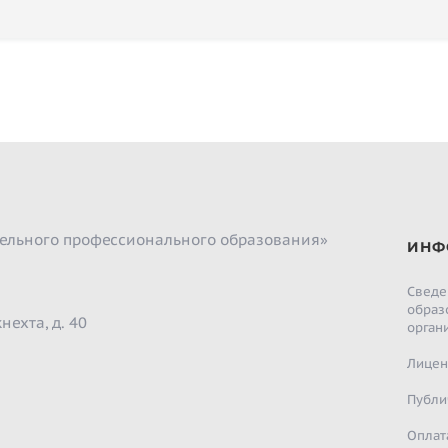
ельного профессионального образования»
ИНФ
Сведе
образ
нехта, д. 40
орган
Лицен
Публи
Оплат