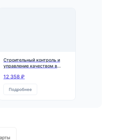
Строительный контроль и
управление качеством в
строительстве.
12 358 ₽
Квалификация: Инженер по
строительному контролю
Подробнее