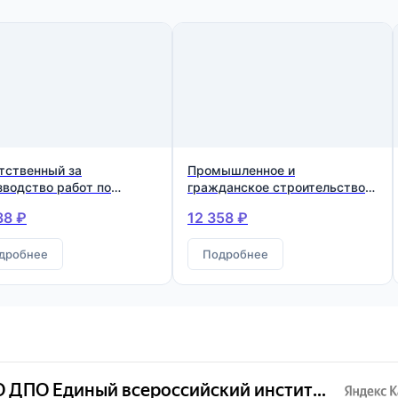
тственный за
Промышленное и
зводство работ по
гражданское строительство.
уживанию и ремонту
Квалификация: Инженер-
38 ₽
12 358 ₽
вых и вентиляционных
строитель
лов в жилых зданиях
дробнее
Подробнее