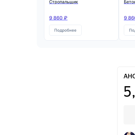
Стропальщик
Бето
9 860 ₽
9 86
Подробнее
По