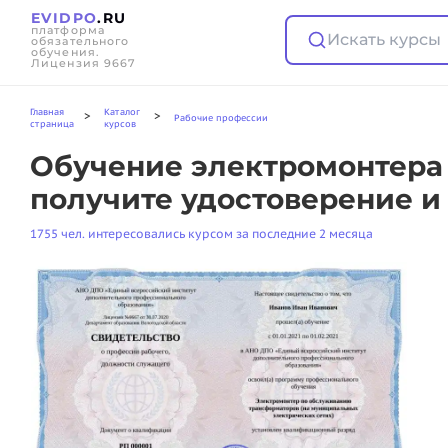
EVIDPO
.RU
платформа
Искать курсы
обязательного
обучения.
Лицензия 9667
Главная
Каталог
>
>
Рабочие профессии
страница
курсов
Обучение электромонтера
получите удостоверение и
1755 чел. интересовались курсом за последние 2 месяца