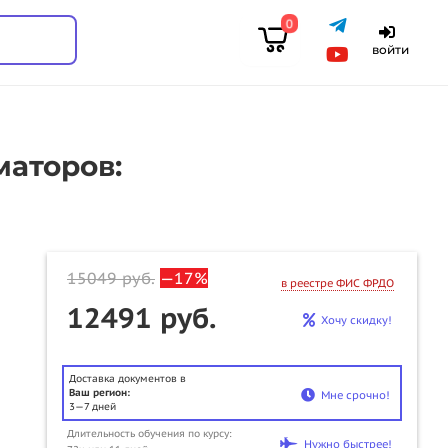
0
войти
аторов:
15049
руб.
—17%
в реестре ФИС ФРДО
12491 руб.
Хочу скидку!
Доставка документов в
Ваш регион:
Мне срочно!
3—7 дней
Длительность обучения по курсу:
Нужно быстрее!