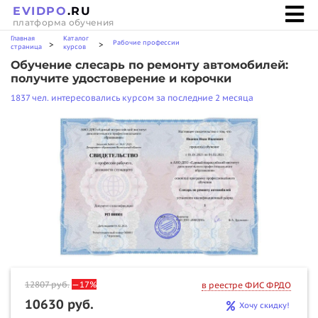
EVIDPO
.RU
платформа обучения
Главная
Каталог
Рабочие профессии
>
>
страница
курсов
Обучение слесарь по ремонту автомобилей:
получите удостоверение и корочки
1837 чел. интересовались курсом за последние 2 месяца
12807
руб.
—17%
в реестре ФИС ФРДО
10630 руб.
Хочу скидку!