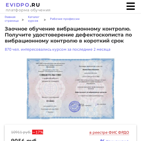
EVIDPO
.RU
платформа обучения
Главная
Каталог
Рабочие профессии
>
>
страница
курсов
Заочное обучение вибрационному контролю.
Получите удостоверение дефектоскописта по
вибрационному контролю в короткий срок
870 чел. интересовались курсом за последние 2 месяца
10911
руб.
—17%
в реестре ФИС ФРДО
9056 руб.