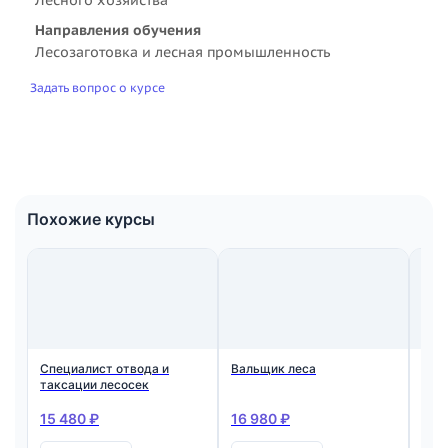
Направления обучения
Лесозаготовка и лесная промышленность
Задать вопрос о курсе
Похожие курсы
Специалист отвода и
Вальщик леса
Лес
таксации лесосек
Ква
15 480 ₽
16 980 ₽
21 