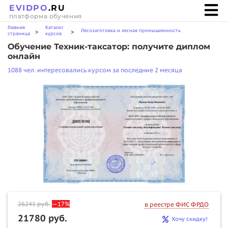
EVIDPO
.RU
платформа обучения
Главная
Каталог
Лесозаготовка и лесная промышленность
>
>
страница
курсов
Обучение Техник-таксатор: получите диплом
онлайн
1088 чел. интересовались курсом за последние 2 месяца
26241
руб.
—17%
в реестре ФИС ФРДО
21780 руб.
Хочу скидку!