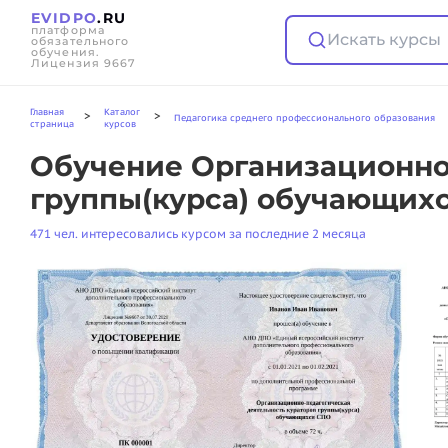
EVIDPO
.RU
платформа
Искать курсы
обязательного
обучения.
Лицензия 9667
Главная
Каталог
>
>
Педагогика среднего профессионального образования
страница
курсов
Обучение Организационно-
группы(курса) обучающихс
471 чел. интересовались курсом за последние 2 месяца