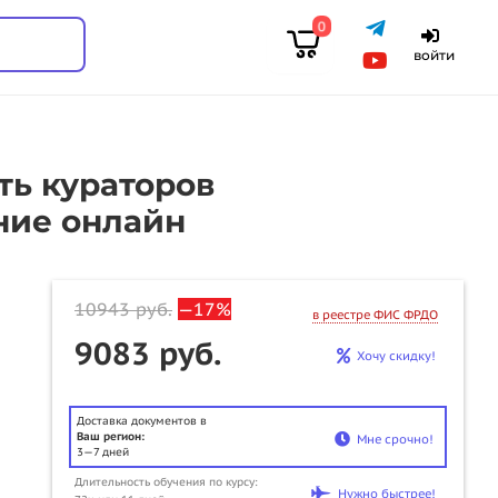
0
войти
ть кураторов
ние онлайн
10943
руб.
—17%
в реестре ФИС ФРДО
9083 руб.
Хочу скидку!
Доставка документов в
Ваш регион:
Мне срочно!
3—7 дней
Длительность обучения по курсу:
Нужно быстрее!