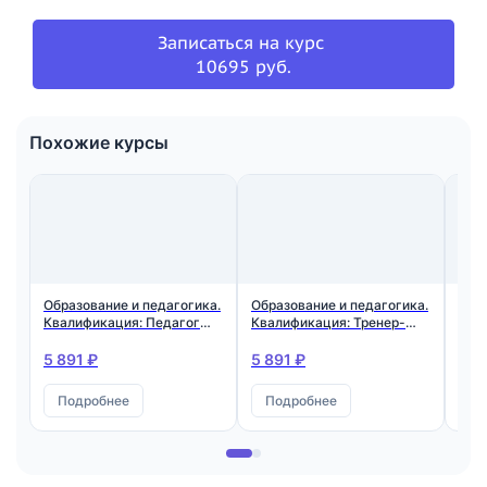
Записаться на курс
10695 руб.
Похожие курсы
Образование и педагогика.
Образование и педагогика.
Обр
Квалификация: Педагог
Квалификация: Тренер-
Ква
маникюрных и
преподаватель по
ман
педикюрных услуг
наращиванию ресниц
5 891 ₽
5 891 ₽
5 8
Подробнее
Подробнее
П