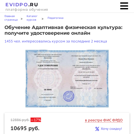
EVIDPO
.RU
платформа обучения
Главная
Каталог
Педагогика
>
>
страница
курсов
Обучение Адаптивная физическая культура:
получите удостоверение онлайн
1455 чел. интересовались курсом за последние 2 месяца
12886
руб.
—17%
в реестре ФИС ФРДО
10695 руб.
Хочу скидку!