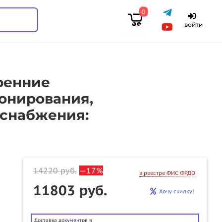
0
войти
ренние
онирования,
оснабжения:
14220
руб.
—17%
в реестре ФИС ФРДО
11803 руб.
Хочу скидку!
Доставка документов в