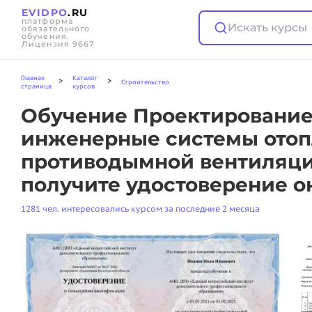
EVIDPO
.RU
платформа
Искать курсы
обязательного
обучения.
Лицензия 9667
Главная
Каталог
>
>
Строительство
страница
курсов
Обучение Проектирование
инженерные системы отоп
противодымной вентиляци
получите удостоверение о
1281 чел. интересовались курсом за последние 2 месяца