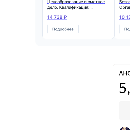
Ценообразование и сметное
Безо
дело. Квалификация:
Орга
Инженер-сметчик
реко
14 738 ₽
10 1
капи
числ
Подробнее
техн
По
уник