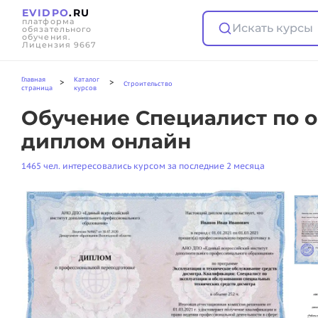
EVIDPO
.RU
платформа
Искать курсы
обязательного
обучения.
Лицензия 9667
Главная
Каталог
>
>
Строительство
страница
курсов
Обучение Специалист по о
диплом онлайн
1465 чел. интересовались курсом за последние 2 месяца