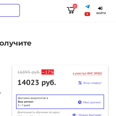
0
войти
получите
16895
руб.
—17%
в реестре ФИС ФРДО
14023 руб.
Хочу скидку!
о
Доставка документов в
Ваш регион:
Мне срочно!
3—7 дней
Длительность обучения по курсу:
Нужно быстрее!