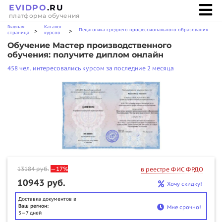
EVIDPO
.RU
платформа обучения
Главная
Каталог
Педагогика среднего профессионального образования
>
>
страница
курсов
Обучение Мастер производственного
обучения: получите диплом онлайн
458 чел. интересовались курсом за последние 2 месяца
13184
руб.
—17%
в реестре ФИС ФРДО
10943 руб.
Хочу скидку!
Доставка документов в
Ваш регион:
Мне срочно!
3—7 дней