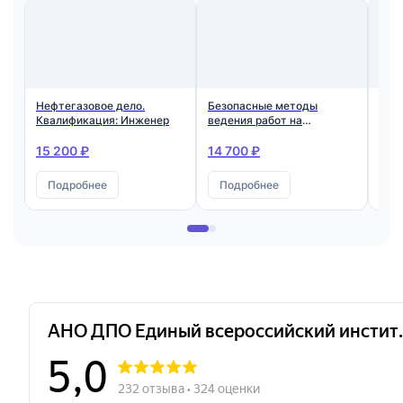
Нефтегазовое дело.
Безопасные методы
Неф
Квалификация: Инженер
ведения работ на
при
месторождениях и
ква
объектах с содержанием
15 200 ₽
14 700 ₽
23 
сероводорода свыше 6%
Подробнее
Подробнее
П