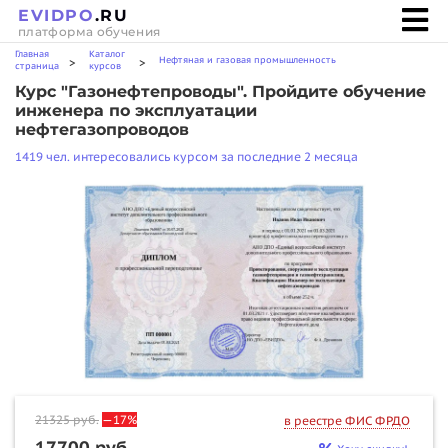
EVIDPO
.RU
платформа обучения
Главная
Каталог
Нефтяная и газовая промышленность
>
>
страница
курсов
Курс "Газонефтепроводы". Пройдите обучение
инженера по эксплуатации
нефтегазопроводов
1419 чел. интересовались курсом за последние 2 месяца
21325
руб.
—17%
в реестре ФИС ФРДО
17700 руб.