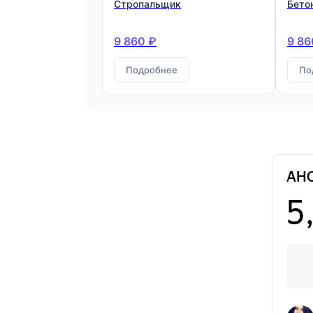
Стропальщик
Бето
9 860 ₽
9 86
Подробнее
По