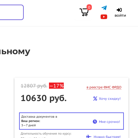
0
войти
льному
12807
руб.
—17%
в реестре ФИС ФРДО
10630 руб.
Хочу скидку!
Доставка документов в
Ваш регион:
Мне срочно!
3—7 дней
Длительность обучения по курсу:
Нужно быстрее!