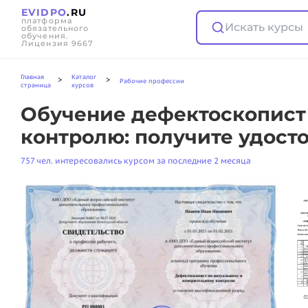
EVIDPO
.RU
платформа
Искать курсы
обязательного
обучения.
Лицензия 9667
Главная
Каталог
>
>
Рабочие профессии
страница
курсов
Обучение дефектоскопист
контролю: получите удост
757 чел. интересовались курсом за последние 2 месяца