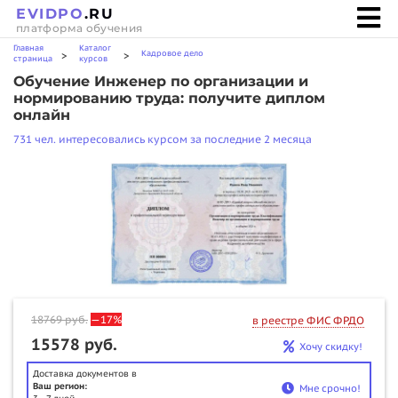
EVIDPO
.RU
платформа обучения
Главная
Каталог
Кадровое дело
>
>
страница
курсов
Обучение Инженер по организации и
нормированию труда: получите диплом
онлайн
731 чел. интересовались курсом за последние 2 месяца
18769
руб.
—17%
в реестре ФИС ФРДО
15578 руб.
Хочу скидку!
Доставка документов в
Ваш регион:
Мне срочно!