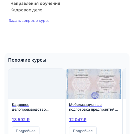
Направления обучения
Кадровое дело
Задать вопрос о курсе
Похожие курсы
Кадровое
Мобилизационная
Кад
делопроизводство.
подготовка предприятий и
дел
Квалификация:
организаций. Организация
при
Специалист по кадровому
бронирования граждан.
ква
13 592 ₽
12 047 ₽
20 
делопроизводству
Воинский учет.
Спе
дел
Подробнее
Подробнее
П