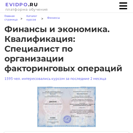
EVIDPO
.RU
платформа обучения
Главная
Каталог
Финансы
>
>
страница
курсов
Финансы и экономика.
Квалификация:
Специалист по
организации
факторинговых операций
1593 чел. интересовались курсом за последние 2 месяца