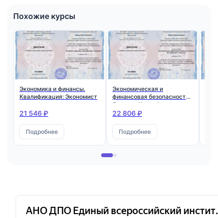
Похожие курсы
Экономика и финансы.
Экономическая и
Фин
Квалификация: Экономист
финансовая безопасность
Ква
бизнеса. Квалификация:
Фин
Экономист
21 546 ₽
22 806 ₽
22 
Подробнее
Подробнее
П