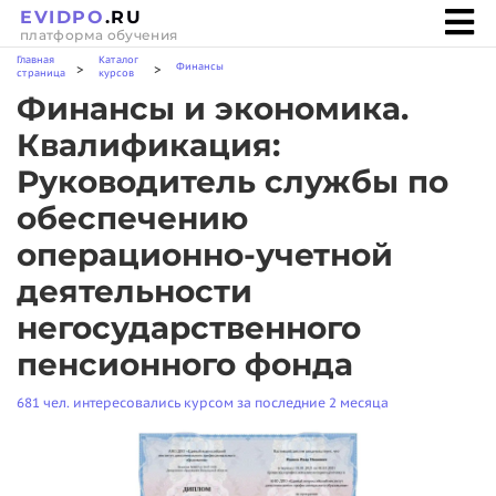
EVIDPO
.RU
платформа обучения
Главная
Каталог
Финансы
>
>
страница
курсов
Финансы и экономика.
Квалификация:
Руководитель службы по
обеспечению
операционно-учетной
деятельности
негосударственного
пенсионного фонда
681 чел. интересовались курсом за последние 2 месяца