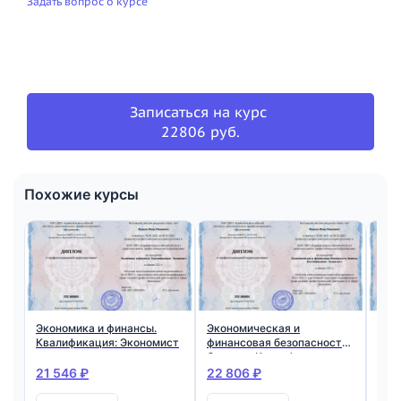
Задать вопрос о курсе
Записаться на курс
22806 руб.
Похожие курсы
Экономика и финансы.
Экономическая и
Фин
Квалификация: Экономист
финансовая безопасность
Ква
бизнеса. Квалификация:
Фин
Экономист
21 546 ₽
22 806 ₽
22 