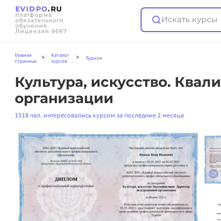
EVIDPO
.RU
платформа
Искать курсы
обязательного
обучения.
Лицензия 9667
Главная
Каталог
>
>
Туризм
страница
курсов
Культура, искусство. Ква
организации
1518 чел. интересовались курсом за последние 2 месяца