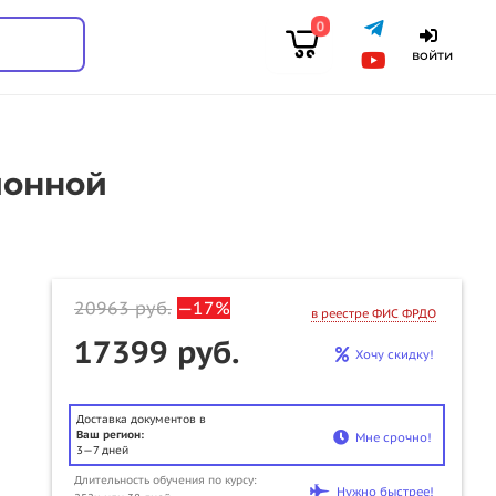
0
войти
ионной
20963
руб.
—17%
в реестре ФИС ФРДО
17399 руб.
Хочу скидку!
Доставка документов в
Ваш регион:
Мне срочно!
3—7 дней
Длительность обучения по курсу:
u
Нужно быстрее!