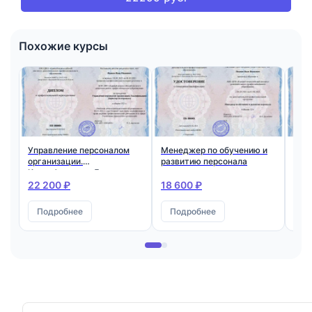
Похожие курсы
Управление персоналом
Менеджер по обучению и
Мен
организации.
развитию персонала
раз
Квалификация: Директор
Ква
по персоналу
по 
22 200 ₽
18 600 ₽
22 
пер
Подробнее
Подробнее
П