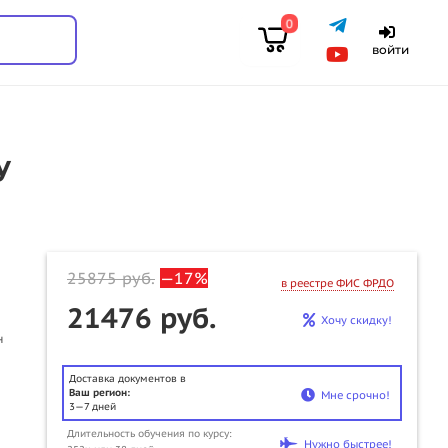
0
войти
у
25875
руб.
—17%
в реестре ФИС ФРДО
21476 руб.
Хочу скидку!
н
Доставка документов в
Ваш регион:
Мне срочно!
3—7 дней
Длительность обучения по курсу:
Нужно быстрее!