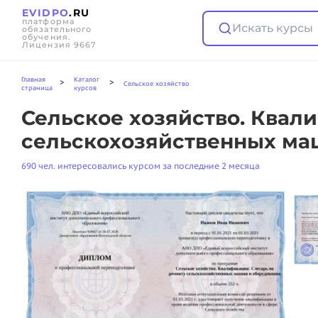
EVIDPO
.RU
платформа
Искать курсы
обязательного
обучения.
Лицензия 9667
Главная
Каталог
>
>
Сельское хозяйство
страница
курсов
Сельское хозяйство. Квал
сельскохозяйственных ма
690 чел. интересовались курсом за последние 2 месяца