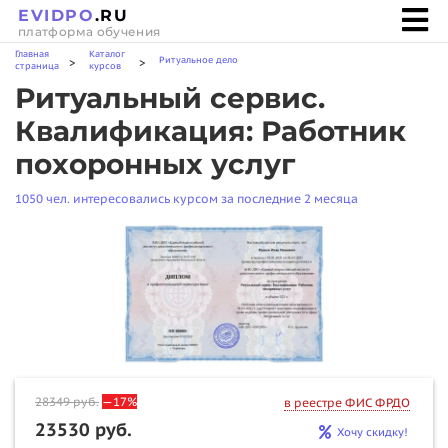
EVIDPO
.RU
платформа обучения
Главная
Каталог
Ритуальное дело
>
>
страница
курсов
Ритуальный сервис.
Квалификация: Работник
похоронных услуг
1050 чел. интересовались курсом за последние 2 месяца
28349
руб.
—17%
в реестре ФИС ФРДО
23530 руб.
Хочу скидку!