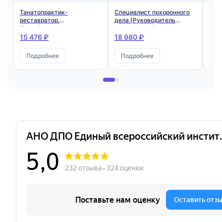
Танатопрактик-
Специалист похоронного
Рит
реставратор.
дела (Руководитель
Ква
Квалификация:
предприятия).
Бал
Танатопрактик-
Квалификация:
15 476 ₽
18 980 ₽
20 
реставратор
Похоронный директор
Подробнее
Подробнее
П