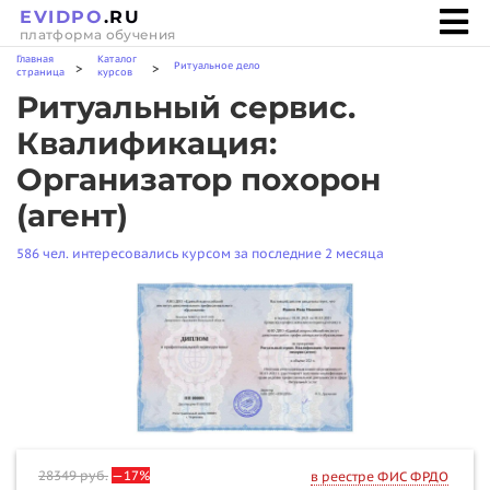
EVIDPO
.RU
платформа обучения
Главная
Каталог
Ритуальное дело
>
>
страница
курсов
Ритуальный сервис.
Квалификация:
Организатор похорон
(агент)
586 чел. интересовались курсом за последние 2 месяца
28349
руб.
—17%
в реестре ФИС ФРДО