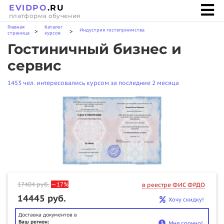
EVIDPO
.RU
платформа обучения
Главная
Каталог
Индустрия гостеприимства
>
>
страница
курсов
Гостиничный бизнес и
сервис
1453 чел. интересовались курсом за последние 2 месяца
17404
руб.
—17%
в реестре ФИС ФРДО
14445 руб.
Хочу скидку!
Доставка документов в
Ваш регион:
Мне срочно!