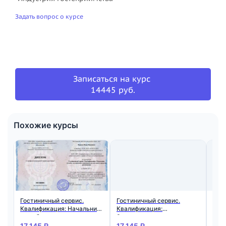
Задать вопрос о курсе
Записаться на курс
14445 руб.
Похожие курсы
Гостиничный сервис.
Гостиничный сервис.
Гос
Квалификация: Начальник
Квалификация:
Ква
службы гостиничного
Заместитель директора
гос
предприятия или иного
гостиничного предприятия
17 145 ₽
17 145 ₽
17 