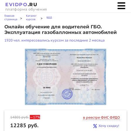
EVIDPO
.RU
платформа обучения
Главная
Каталог
БДД
>
>
страница
курсов
Онлайн обучение для водителей ГБО.
Эксплуатация газобаллонных автомобилей
1920 чел. интересовались курсом за последние 2 месяца
14801
руб.
—17%
в реестре ФИС ФРДО
12285 руб.
Хочу скидку!