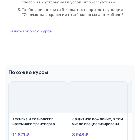
способы их устранения в условиях эксплуатации
Требования техники безопасности при эксплуатации
ТО, ремонта и хранении газобаллонных автомобилей
Задать вопрос о курсе
Похожие курсы
Техника и технологии
Защитное вождение, в том
Про
наземного транспорта.
числе специализированное
зан
Квалификация: Контролер
обучение зимнему
авт
технического состояния
вождению и управлению
орг
11 871 ₽
8 948 ₽
8 6
транспортных средств
спецтехникой