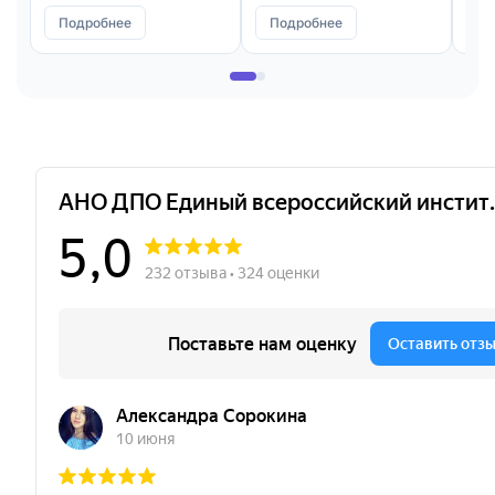
автомобильного
Подробнее
Подробнее
П
транспорта