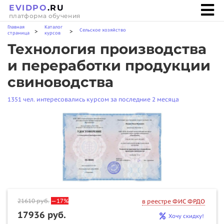
EVIDPO
.RU
платформа обучения
Главная
Каталог
Сельское хозяйство
>
>
страница
курсов
Технология производства
и переработки продукции
свиноводства
1351 чел. интересовались курсом за последние 2 месяца
21610
руб.
—17%
в реестре ФИС ФРДО
17936 руб.
Хочу скидку!