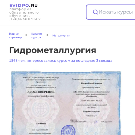
EVIDPO
.RU
платформа
Искать курсы
обязательного
обучения.
Лицензия 9667
Главная
Каталог
>
>
Металлургия
страница
курсов
Гидрометаллургия
1548 чел. интересовались курсом за последние 2 месяца