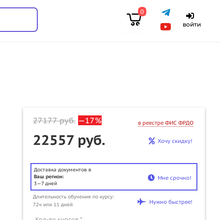
0
войти
27177
руб.
—17%
в реестре ФИС ФРДО
22557 руб.
Хочу скидку!
Доставка документов в
Ваш регион:
Мне срочно!
3—7 дней
u
Длительность обучения по курсу:
Нужно быстрее!
72ч или 11 дней
Кол-во курсов *