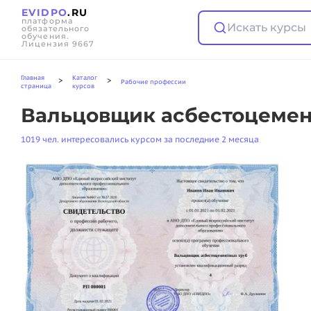
EVIDPO
.RU
платформа
Искать курсы
обязательного
обучения.
Лицензия 9667
Главная
Каталог
>
>
Рабочие профессии
страница
курсов
Вальцовщик асбестоцемен
1019 чел. интересовались курсом за последние 2 месяца