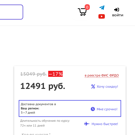
0
войти
15049
руб.
—17%
в реестре ФИС ФРДО
12491 руб.
Хочу скидку!
Доставка документов в
Ваш регион:
Мне срочно!
3—7 дней
Длительность обучения по курсу:
u
Нужно быстрее!
72ч или 11 дней
Кол-во курсов *