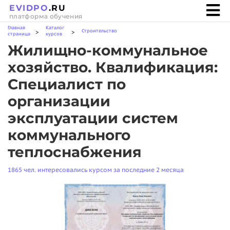
EVIDPO
.RU
платформа обучения
Главная
Каталог
Строительство
>
>
страница
курсов
Жилищно-коммунальное
хозяйство. Квалификация:
Специалист по
организации
эксплуатации систем
коммунального
теплоснабжения
1865 чел. интересовались курсом за последние 2 месяца