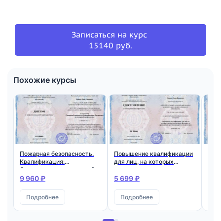
Записаться на курс
15140 руб.
Похожие курсы
Пожарная безопасность.
Повышение квалификации
Под
Квалификация:
для лиц, на которых
доб
Специалист по пожарной
возложена трудовая
дру
профилактике
функция по проведению
9 960 ₽
5 699 ₽
5 6
противопожарного
инструктажа
Подробнее
Подробнее
П